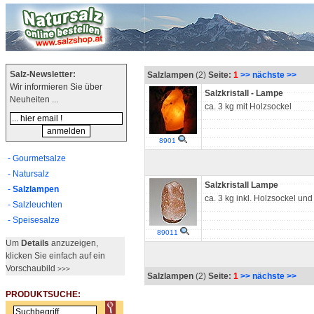
Salz-Newsletter:
Salzlampen
(2)
Seite:
1
>> nächste >>
Wir informieren Sie über
Salzkristall - Lampe
Neuheiten ...
ca. 3 kg mit Holzsockel
8901
- Gourmetsalze
- Natursalz
Salzkristall Lampe
-
Salzlampen
ca. 3 kg inkl. Holzsockel und 
- Salzleuchten
- Speisesalze
89011
Um
Details
anzuzeigen,
klicken Sie einfach auf ein
Vorschaubild
>>>
Salzlampen
(2)
Seite:
1
>> nächste >>
PRODUKTSUCHE: