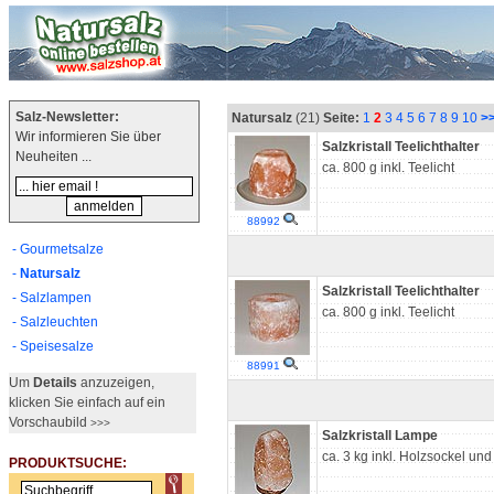
Salz-Newsletter:
Natursalz
(21)
Seite:
1
2
3
4
5
6
7
8
9
10
>
Wir informieren Sie über
Salzkristall Teelichthalter
Neuheiten ...
ca. 800 g inkl. Teelicht
88992
- Gourmetsalze
-
Natursalz
Salzkristall Teelichthalter
- Salzlampen
ca. 800 g inkl. Teelicht
- Salzleuchten
- Speisesalze
88991
Um
Details
anzuzeigen,
klicken Sie einfach auf ein
Vorschaubild
>>>
Salzkristall Lampe
ca. 3 kg inkl. Holzsockel und 
PRODUKTSUCHE: