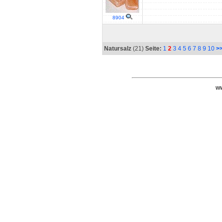
8904
Natursalz
(21)
Seite:
1
2
3
4
5
6
7
8
9
10
>
ww