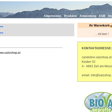
Allgemeines
-
Produkte
-
Anwendung
-
AGB
-
Im
Ihr Warenkorb
 >>
 >>
... ist leer !
KONTAKTADRESSE:
w.salzshop.at
candolino.salzshop.at
Kasten 52
A - 4893 Zell am Moos
email: info@salzshop.