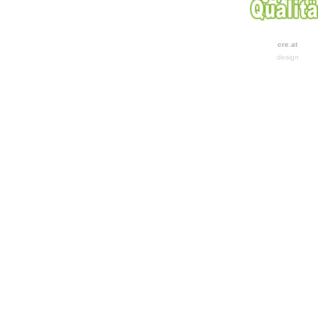
cre.at
design