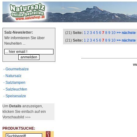
Salz-Newsletter:
(21)
Seite:
1
2
3
4
5
6
7
8
9
10
>> nächste
Wir informieren Sie über
(21)
Seite:
1
2
3
4
5
6
7
8
9
10
>> nächste
Neuheiten ...
ww
- Gourmetsalze
- Natursalz
- Salzlampen
- Salzleuchten
- Speisesalze
Um
Details
anzuzeigen,
klicken Sie einfach auf ein
Vorschaubild
>>>
PRODUKTSUCHE: