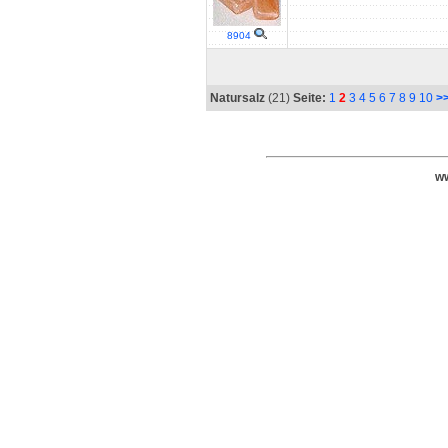
8904
Natursalz
(21)
Seite:
1
2
3
4
5
6
7
8
9
10
>
ww