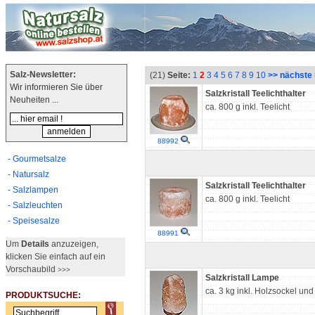
Salz-Newsletter:
(21)
Seite:
1
2
3
4
5
6
7
8
9
10
>> nächste
Wir informieren Sie über
Salzkristall Teelichthalter
Neuheiten ...
ca. 800 g inkl. Teelicht
88992
- Gourmetsalze
- Natursalz
Salzkristall Teelichthalter
- Salzlampen
ca. 800 g inkl. Teelicht
- Salzleuchten
- Speisesalze
88991
Um
Details
anzuzeigen,
klicken Sie einfach auf ein
Vorschaubild
>>>
Salzkristall Lampe
ca. 3 kg inkl. Holzsockel und 
PRODUKTSUCHE: