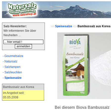
Salz-Newsletter:
Speisesalze
Bambussalz aus Korea
Wir informieren Sie über
Neuheiten ...
- Gourmetsalze
- Natursalz
- Salzlampen
- Salzleuchten
-
Speisesalze
Bambussalz aus Korea
im Angebot seit:
05.05.2008
c 114.6
Bei diesem Biova Bambussalz 