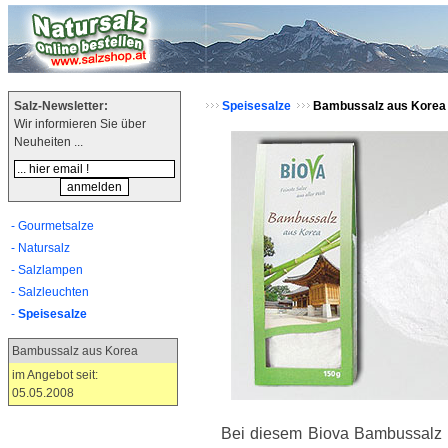
Salz-Newsletter:
Speisesalze
Bambussalz aus Korea
Wir informieren Sie über
Neuheiten ...
- Gourmetsalze
- Natursalz
- Salzlampen
- Salzleuchten
-
Speisesalze
Bambussalz aus Korea
im Angebot seit:
05.05.2008
c 6.6
Bei diesem Biova Bambussalz 