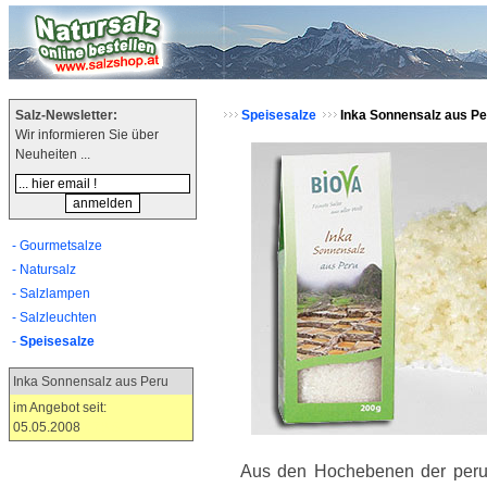
Salz-Newsletter:
Speisesalze
Inka Sonnensalz aus Pe
Wir informieren Sie über
Neuheiten ...
- Gourmetsalze
- Natursalz
- Salzlampen
- Salzleuchten
-
Speisesalze
Inka Sonnensalz aus Peru
im Angebot seit:
05.05.2008
c 78.5
Aus den Hochebenen der peru