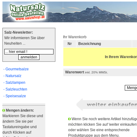
Salz-Newsletter:
Ihr Warenkorb
Wir informieren Sie über
Neuheiten ...
Nr
Bezeichnung
In Ihrem Warenkorb
- Gourmetsalze
Warenwert
inkl. 20% MWSt.
- Natursalz
- Salzlampen
- Salzleuchten
- Speisesalze
Mengen ändern:
Markieren Sie diese und
Wenn Sie noch weitere Artikel hinzufü
ändern Sie sie per
möchten klicken Sie auf 'weiter einkaufen
Tastatureingabe und
oder wählen Sie eine entsprechende
durch Klicken auf
Produktgruppe aus dem Menu.