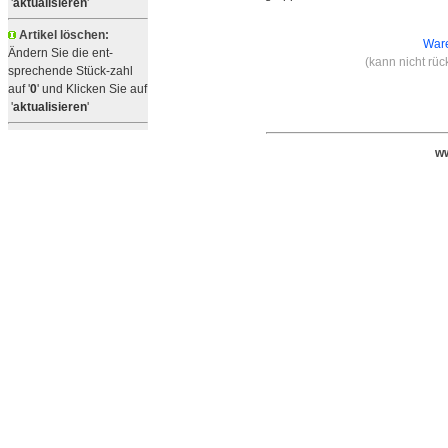
'
aktualisieren
'
Artikel löschen:
Ware
Ändern Sie die ent-
(kann nicht rü
sprechende Stück-zahl
auf '
0
' und Klicken Sie auf
'
aktualisieren
'
ww