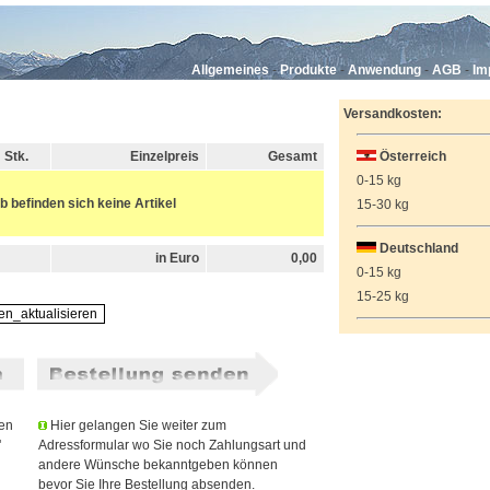
Allgemeines
-
Produkte
-
Anwendung
-
AGB
-
Im
Versandkosten:
Stk.
Einzelpreis
Gesamt
Österreich
0-15 kg
 befinden sich keine Artikel
15-30 kg
Deutschland
in Euro
0,00
0-15 kg
15-25 kg
gen
Hier gelangen Sie weiter zum
'
Adressformular wo Sie noch Zahlungsart und
andere Wünsche bekanntgeben können
bevor Sie Ihre Bestellung absenden.